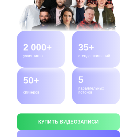
2 000+
35+
участников
стендов компаний
5
50+
параллельных
спикеров
потоков
КУПИТЬ ВИДЕОЗАПИСИ