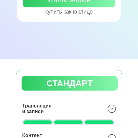
купить как юрлицо
СТАНДАРТ
Трансляция
и записи
Контент
Прямая трансляция докладов Сцены